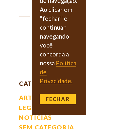
de navegação.
Ao clicar em
"fechar" e
continuar
navegando
você
concorda a
nossa
Política
de
Privacidade.
CATEGORIAS
ARTIGOS
FECHAR
LEGISLAÇÃO
NOTÍCIAS
SEM CATEGORIA