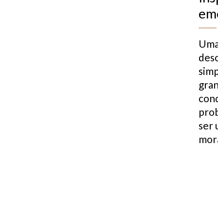
em
Uma 
des
simp
gra
cond
prob
ser
mora