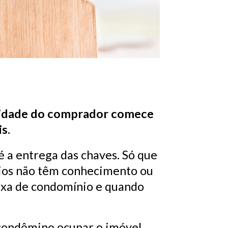
bilidade do comprador comece
s.
a entrega das chaves. Só que
rios não têm conhecimento ou
taxa de condomínio e quando
condômino ocupar o imóvel.