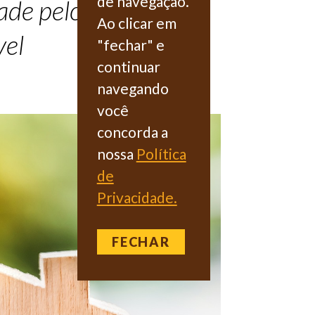
de navegação.
idade pelo pagamento
Ao clicar em
vel
"fechar" e
continuar
navegando
você
concorda a
nossa
Política
de
Privacidade.
FECHAR