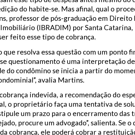
edição do habite-se. Mas afinal, qual o pro
, professor de pós-graduação em Direito I
o Imobiliário (IBRADIM) por Santa Catarina,
er feito esse tipo de cobrança.
co que resolva essa questão com um ponto fin
sse questionamento é uma interpretação de o
de do condômino se inicia a partir do mom
ondominial”, avalia Martins.
 cobrança indevida, a recomendação do espe
l, o proprietário faça uma tentativa de sol
ipule um prazo para o encerramento das tr
ejado, procure um advogado”, salienta. Se o 
da cobrança, ele poderá cobrar a restituiç