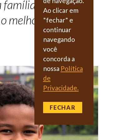
de navegação.
a famílias com
Ao clicar em
 o melhor
"fechar" e
continuar
navegando
você
concorda a
nossa
Política
de
Privacidade.
FECHAR