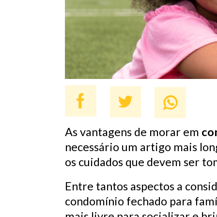
As vantagens de morar em
co
necessário um artigo mais lon
os cuidados que devem ser to
Entre tantos aspectos a consi
condomínio fechado para famíl
mais livre para socializar e b