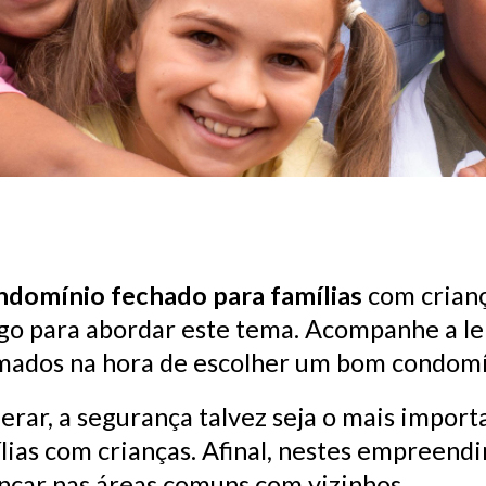
ndomínio fechado para famílias
com crianç
go para abordar este tema. Acompanhe a le
mados na hora de escolher um bom condomín
derar, a segurança talvez seja o mais impo
ias com crianças. Afinal, nestes empreend
rincar nas áreas comuns com vizinhos.