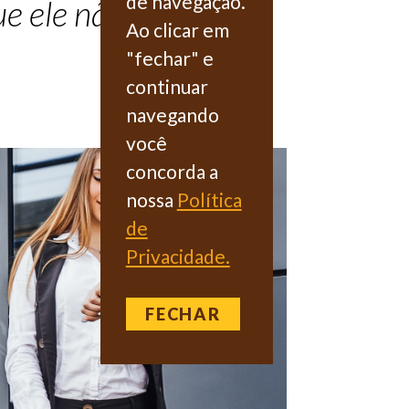
de navegação.
e ele não se basta
Ao clicar em
"fechar" e
continuar
navegando
você
concorda a
nossa
Política
de
Privacidade.
FECHAR