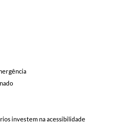
emergência
onado
ios investem na acessibilidade