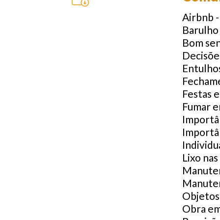
Airbnb -
Barulho
Bom sen
Decisõe
Entulho
Fechame
Festas e
Fumar e
Importâ
Importâ
Individu
Lixo nas
Manuten
Manuten
Objetos
Obra em