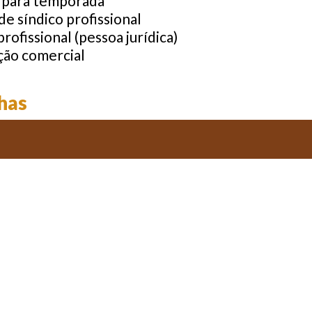
 para temporada
de síndico profissional
profissional (pessoa jurídica)
ção comercial
lhas
t para inspeção predial
ção de quitação de condomínio
ara cadastro de moradores
ara controle de mudança no condomínio
ação de limpeza
o de atividades do síndico
ara compra de materiais
nções