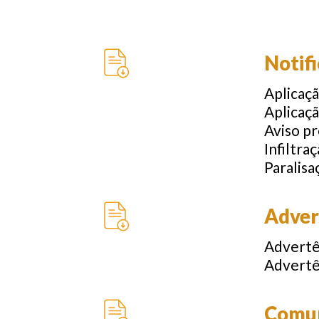
Notif
Aplicaçã
Aplicaçã
Aviso pr
Infiltra
Paralis
Adver
Advertên
Advertê
Comu