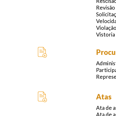
Rescisã
Revisão
Solicita
Velocid
Violaçã
Vistori
Procu
Adminis
Partici
Represe
Atas
Ata de a
Ata de a