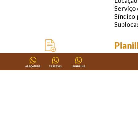
Locação
Serviço 
Síndico 
Subloca
Plani
Checklis
Declara
Ficha p
Ficha p
Program
Relatóri
Tabela p
Conve