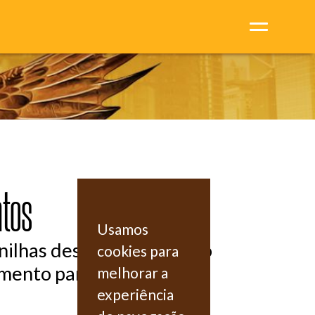
tos
Usamos
nilhas desenvolvidos pelo
cookies para
mento para baixar o seu
melhorar a
experiência