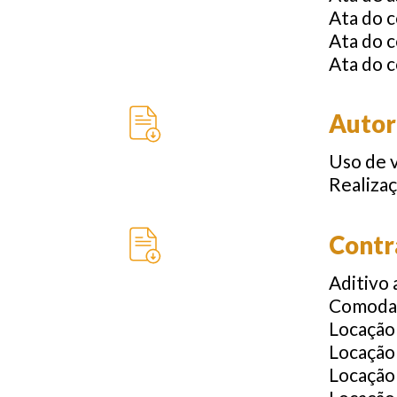
Ata do c
Ata do c
Ata do c
Autor
Uso de 
Realiza
Contr
Aditivo 
Comodat
Locação
Locação
Locação