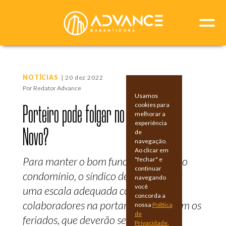
NOTÍCIAS
| 20 dez 2022
Por Redator Advance
Usamos
cookies para
Porteiro pode folgar no Natal e Ano
melhorar a
experiência
Novo?
de
navegação.
Ao clicar em
Para manter o bom funcionamento do
"fechar" e
continuar
condomínio, o síndico deve organizar
navegando
você
uma escala adequada com os
concorda a
colaboradores na portaria mesmo com os
nossa
Política
de
feriados, que deverão ser tratados
Privacidade.