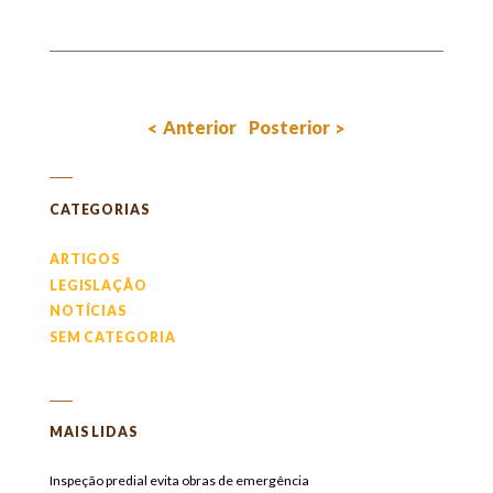
Anterior
Posterior
Leia
CATEGORIAS
mais
notícias
ARTIGOS
LEGISLAÇÃO
NOTÍCIAS
SEM CATEGORIA
MAIS LIDAS
Inspeção predial evita obras de emergência