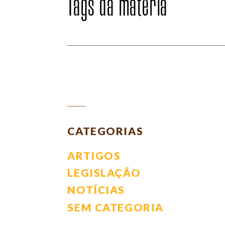
Tags da matéria
Leia
CATEGORIAS
mais
ARTIGOS
LEGISLAÇÃO
notícias
NOTÍCIAS
SEM CATEGORIA