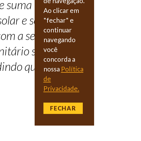
de navegação.
 de suma importância
Ao clicar em
solar e segurança
"fechar" e
continuar
 com a segurança,
navegando
nitário sem que
você
concorda a
indo que […]
nossa
Política
de
Privacidade.
FECHAR