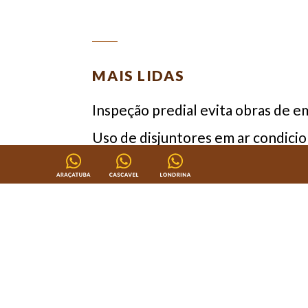
MAIS LIDAS
Inspeção predial evita obras de 
Uso de disjuntores em ar condici
Sempre no lugar certo
Lei do condomínio atualizada
Novos empreendimentos imobiliár